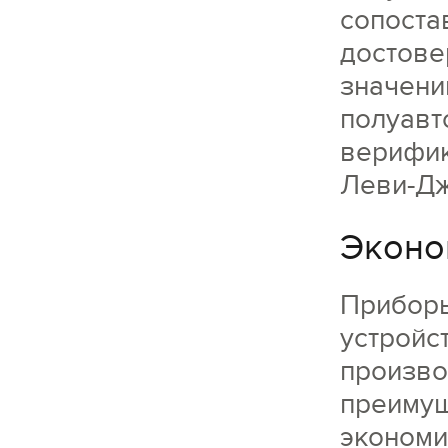
сопоста
достове
значени
полуавт
верифик
Леви-Дж
Эконо
Приборы
устройс
произво
преимущ
экономи