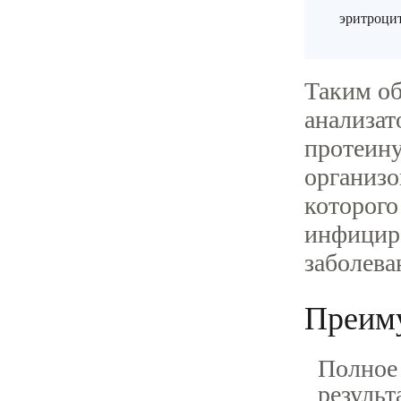
эритроци
Таким об
анализат
протеину
организо
которого
инфициро
заболева
Преиму
Полное 
результ