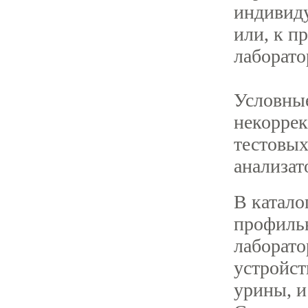
индивид
или, к п
лаборато
Условные
некоррек
тестовых
анализат
В катал
профильн
лаборат
устройст
урины, и