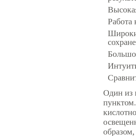
Высока
Работа 
Широкий
сохране
Большо
Интуит
Сравнит
Один из 
пунктом.
кислотно
освещенн
образом,