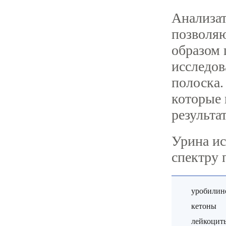
Анализат
позволяю
образом 
исследов
полоска.
которые 
результа
Урина и
спектру 
уробилин
кетоны
лейкоцит