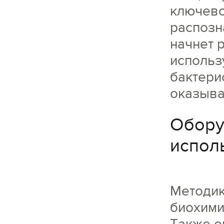
ключево
распозн
начнет 
использ
бактери
оказыва
Обору
испол
Методик
биохими