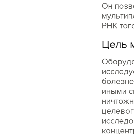
Он позв
мультип
РНК тог
Цель 
Оборудо
исследу
болезне
иными с
ничтожн
целевог
исследо
концент