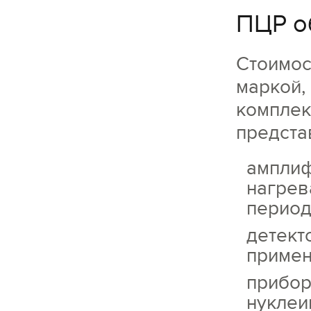
ПЦР о
Стоимос
маркой,
комплек
предста
амплиф
нагрев
период
детект
примен
прибор
нуклеи