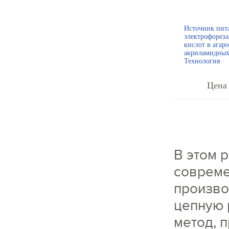
Источник пит
электрофорез
кислот в агар
акриламидных
Технология
Цена 
В этом 
совреме
произво
цепную 
метод, 