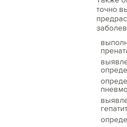
Также о
точно в
предрас
заболев
выполн
пренат
выявле
опреде
опреде
пневмо
выявле
гепатит
опреде