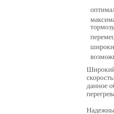
оптима
максим
тормозу
переме
широки
возмож
Широкий
скорость
данное о
перегрев
Надежные