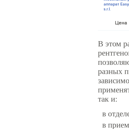
аппарат Easy
s.r.l.
Цена 
В этом р
рентгено
позволяю
разных п
зависимо
применят
так и:
в отдел
в прием