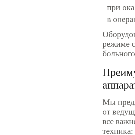
при ок
в опера
Оборудов
режиме с
больного
Преиму
аппара
Мы предл
от ведущ
все важн
техника: