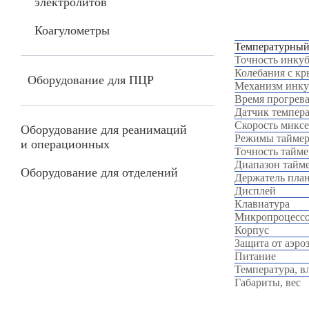
электролитов
Коагулометры
Температурный
Точность инкуб
Колебания с к
Оборудование для ПЦР
Механизм инку
Время прогрев
Датчик темпер
Скорость миксе
Оборудование для реанимаций
Режимы таймер
и операционных
Точность тайме
Диапазон тайм
Оборудование для отделений
Держатель пла
Дисплей
Клавиатура
Микропроцесс
Корпус
Защита от аэро
Питание
Температура, в
Габариты, вес