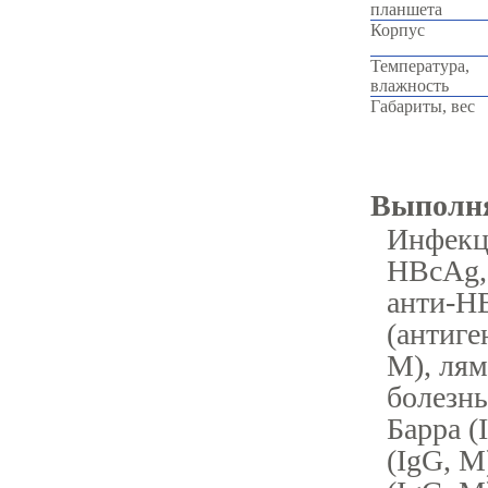
планшета
Корпус
Температура,
влажность
Габариты, вес
Выполн
Инфекци
HBcAg,
анти-HB
(антиге
M), лям
болезнь
Барра (
(IgG, M