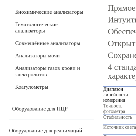
Прямое
Биохимические анализаторы
Интуит
Гематологические
Обеспеч
анализаторы
Открыта
Совмещённые анализаторы
Сохране
Анализаторы мочи
4 станд
Анализаторы газов крови и
характ
электролитов
Коагулометры
Диапазон
линейности
измерения
Точность
Оборудование для ПЦР
фотометра
Стабильность
Источник света
Оборудование для реанимаций