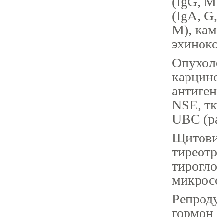
(IgG, M
(IgA, G
M), кам
эхиноко
Опухол
карцин
антиген
NSE, тк
UBC (ра
Щитовид
тиреотр
тирогло
микрос
Репрод
гормон