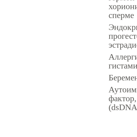
хориони
сперме
Эндокри
прогест
эстради
Аллерги
гистам
Беремен
Аутоим
фактор
(dsDNA,