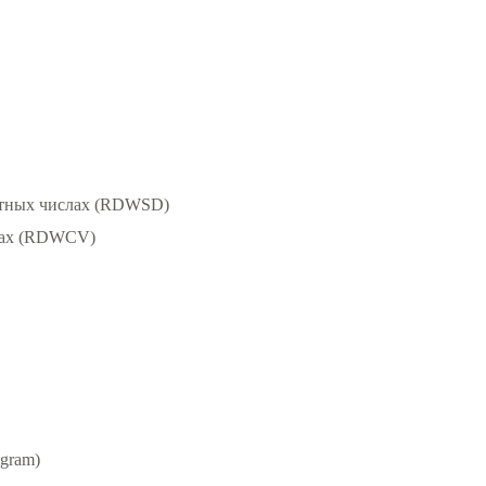
лютных числах (RDWSD)
нтах (RDWCV)
gram)