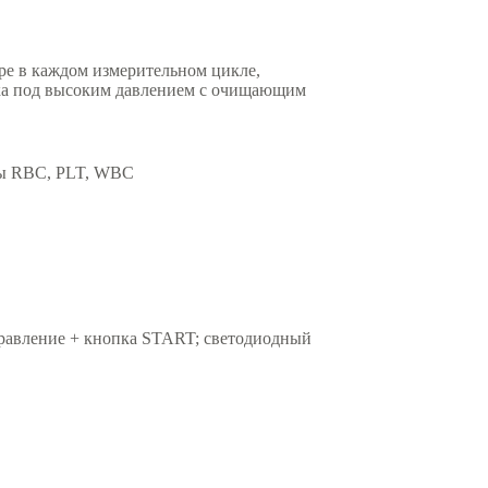
е в каждом измерительном цикле,
ка под высоким давлением с очищающим
ммы RBC, PLT, WBC
правление + кнопка START; светодиодный