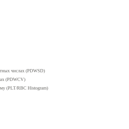
лютных числах (PDWSD)
нтах (PDWCV)
му (PLT/RBC Histogram)