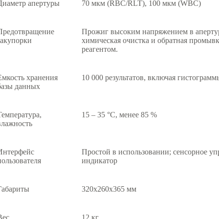
Диаметр апертуры
70 мкм (RBC/RLT), 100 мкм (WBC)
Предотвращение
Прожиг высоким напряжением в апертур
закупорки
химическая очистка и обратная промыв
реагентом.
Емкость хранения
10 000 результатов, включая гистогра
базы данных
Температура,
15 – 35 °С, менее 85 %
влажность
Интерфейс
Простой в использовании; сенсорное у
пользователя
индикатор
Габариты
320x260x365 мм
Вес
12 кг