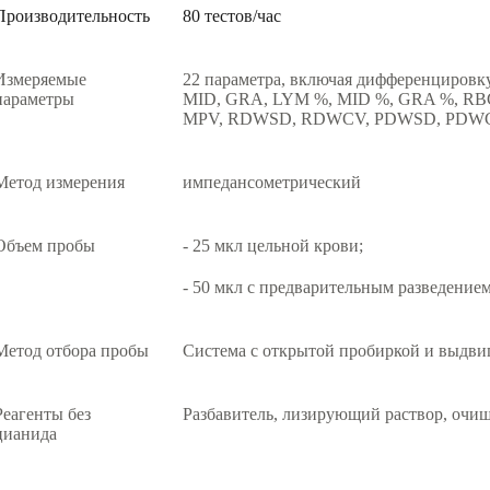
Производительность
80 тестов/час
Измеряемые
22 параметра, включая дифференцировк
параметры
MID, GRA, LYM %, MID %, GRA %, RB
MPV, RDWSD, RDWCV, PDWSD, PDWCV
Метод измерения
импедансометрический
Объем пробы
- 25 мкл цельной крови;
- 50 мкл с предварительным разведением
Метод отбора пробы
Система с открытой пробиркой и выдв
Реагенты без
Разбавитель, лизирующий раствор, очи
цианида