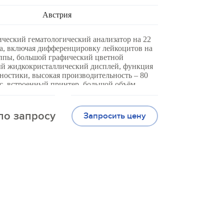
Австрия
ческий гематологический анализатор на 22
а, включая дифференцировку лейкоцитов на
ппы, большой графический цветной
й жидкокристаллический дисплей, функция
ностики, высокая производительность – 80
ас, встроенный принтер, большой объём
многоуровневая система контроля качества,
рован, 4 USB порта
по запросу
Запросить цену