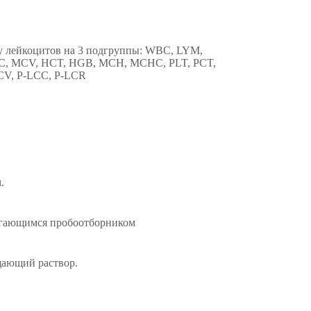
у лейкоцитов на 3 подгруппы: WBC, LYM,
C, MCV, HCT, HGB, MCH, MCHC, PLT, PCT,
, P-LCC, P-LCR
.
игающимся пробоотборником
щающий раствор.