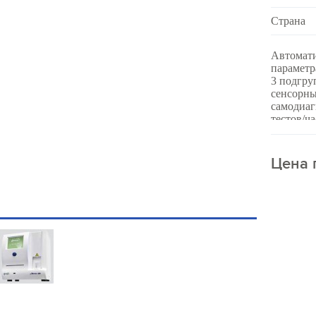
Страна
Автомати
параметр
3 подгру
сенсорны
самодиаг
тестов/ч
памяти, 
русифици
Цена 