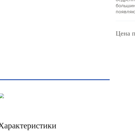
большин
появляю
систем.
Цена п
Характеристики