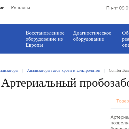
ии
Контакты
Пн-пт 09:0
Восстановленное
Диагностическое
Об
оборудование из
оборудование
ре
Европы
оп
ализаторы
|
Анализаторы газов крови и электролитов
|
ComfortSam
- Артериальный пробозаб
Товар
Артериа
позволяе
бедренн