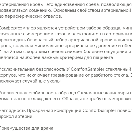
Артериальная кровь - это единственная среда, позволяющая
подвергаться сомнению. Основным свойством артериальной 
до периферических отделов.
Комфортсэмплер является устройством забора образца, ми
связанные с измерением газов и электролитов в артериаль
производить безопасный забор артериальной крови пациент
кровь, создавая минимальное артериальное давление и обе
Игла 25 мм с коротким срезом снижает болевые ощущения и 
является наиболее важным критерием для пациента.
Исключительная безопасность У ComfortSampler стеклянный
корпусе, что исключает травмирование от разбитого стекла.
исключает случайные уколы.
Увеличенная стабильность образца Стеклянные капилляры с
моментально охлаждают его. Образцы не требуют заморозки 
Наглядность Прозрачная конструкция ComfortSampler позво
прокол артерии.
Приемущества для врача