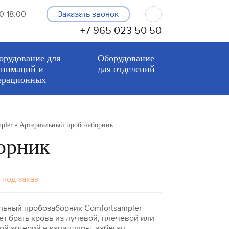
0-18:00
Заказать звонок
+7 965 023 50 50
орудование для
Оборудование
анимаций и
для отделений
ерационных
pler - Артериальный пробозаборник
орник
 под заказ
льный пробозаборник Comfortsampler
т брать кровь из лучевой, плечевой или
ой артерий в капилляры, избегая