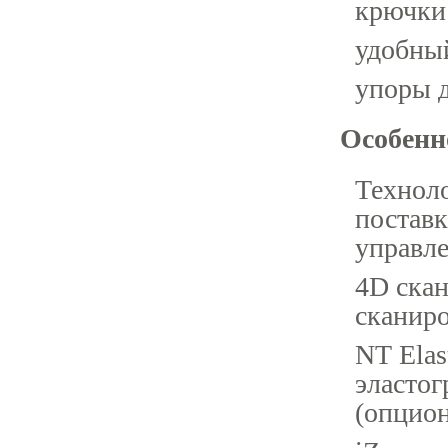
крючки 
удобный
упоры д
Особенн
Техноло
поставк
управле
4D скан
сканиро
NT Elas
эластог
(опцион