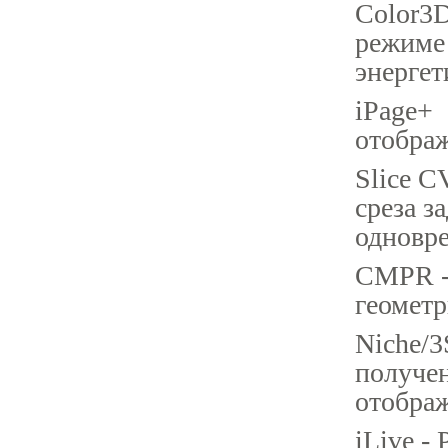
Color3D
режиме 
энергет
iPage+ 
отображ
Slice C
среза з
одновр
CMPR -
геомет
Niche/3
получе
отображ
iLive -