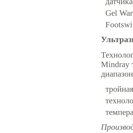
датчика
Gel War
Footswi
Ультраз
Технолог
Mindray 
диапазон
тройная
техноло
темпер
Производ