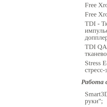
Free Xr
Free X
TDI - Т
импульс
доппле
TDI QA 
тканево
Stress 
стресс-
Работа 
Smart3D
руки";