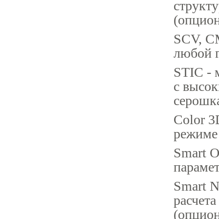
структу
(опцион
SCV, C
любой 
STIC - 
с высо
серошк
Color 3
режиме
Smart O
парамет
Smart N
расчета
(опцион