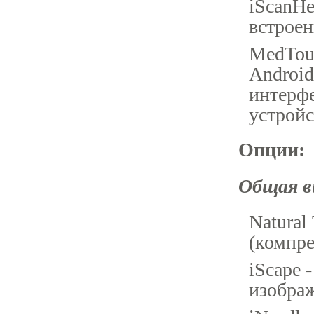
iScanHe
встроен
MedTou
Android
интерф
устройс
Опции:
Общая ви
Natural
(компре
iScape
изобра