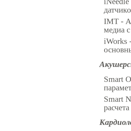
iNeedle
датчико
IMT - А
медиа с
iWorks 
основны
Акушерст
Smart O
парамет
Smart N
расчета
Кардиоло