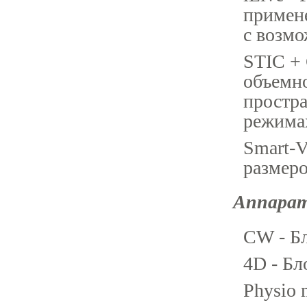
примене
с возм
STIC +
объемно
простр
режима
Smart-V
размеро
Аппарат
CW - Бл
4D - Бл
Physio 