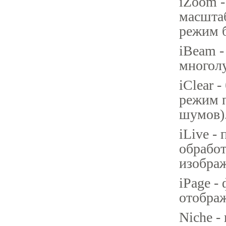
iZoom -
масшта
режим б
iBeam -
многолу
iClear 
режим п
шумов)
iLive -
обрабо
изображ
iPage -
отображ
Niche -