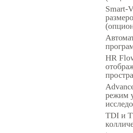
Smart-V
размеро
(опцион
Автомат
програм
HR Flow
отобра
простр
Advance
режим 
исследо
TDI и T
колличе