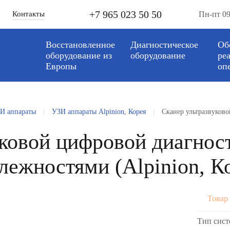
+7 965 023 50 50
Контакты
Пн-пт 09
Восстановленное
Диагностическое
Об
оборудование из
оборудование
ре
Европы
оп
И аппараты
|
УЗИ аппараты Alpinion, Корея
|
Сканер ультразвуков
уковой цифровой диагнос
ежностями (Alpinion, К
Товар 
Тип сис