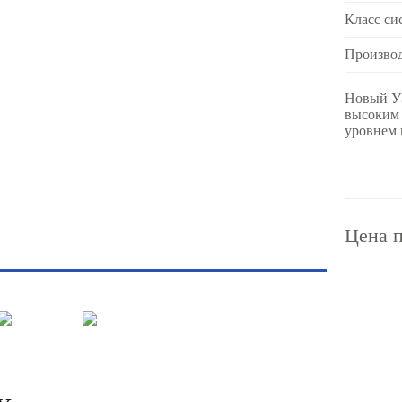
Класс си
Произво
Новый УЗ
высоким
уровнем 
Цена п