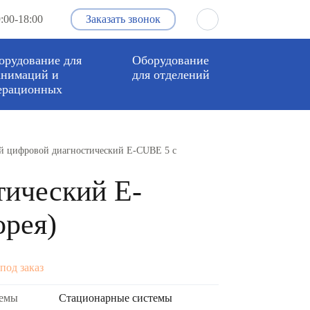
:00-18:00
Заказать звонок
орудование для
Оборудование
анимаций и
для отделений
ерационных
ой цифровой диагностический E-CUBE 5 с
тический E-
орея)
под заказ
темы
Стационарные системы