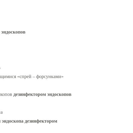
 эндоскопов
в
щимися «спрей – форсунками»
скопов
дезинфектором эндоскопов
па
 эндоскопа дезинфектором