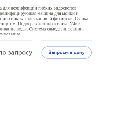
а для дезинфекции гибких эндоскопов
дезинфицирующая машина для мойки и
ции гибких эндоскопов. 6 фитингов. Сушка
спиртом. Подогрев дезинфектанта. УФО
живание воды. Система самодезинфекции.
тирование.
по запросу
Запросить цену