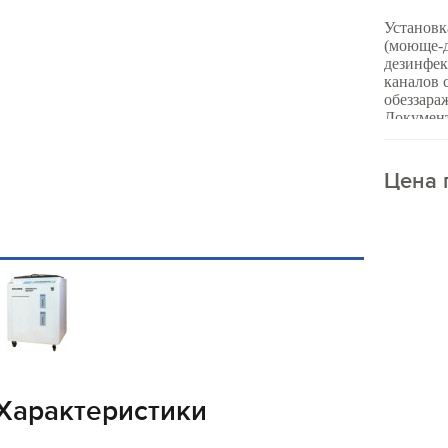
Установк
(моюще-
дезинфек
каналов 
обеззара
Докумен
Цена 
Характеристики