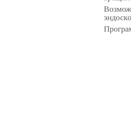
Возмож
эндоск
Програ