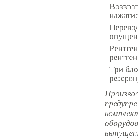
Возвращ
нажати
Перевод
опущен
Рентге
рентген
Три бло
резервн
Производ
предупре
комплек
оборудов
выпущен