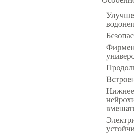
Улучше
водонеп
Безопас
Фирмен
универс
Продол
Встрое
Нижнее
нейрох
вмешате
Электри
устойчи